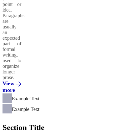
point or
idea.
Paragraphs
are
usually
an
expected
part of
formal
writing,
used to
organize
longer
prose.
View
more
Example Text
Example Text
Section Title