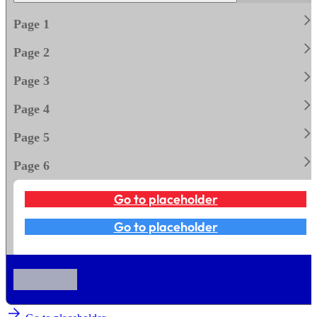
keyboard_arrow_righ
Page 1
keyboard_arrow_righ
Page 2
keyboard_arrow_righ
Page 3
keyboard_arrow_righ
Page 4
keyboard_arrow_righ
Page 5
keyboard_arrow_righ
Page 6
Go to placeholder
Go to placeholder
arrow_forward