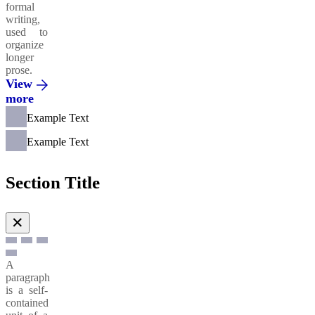
formal
writing,
used to
organize
longer
prose.
View
more
Example Text
Example Text
Section Title
✕
A
paragraph
is a self-
contained