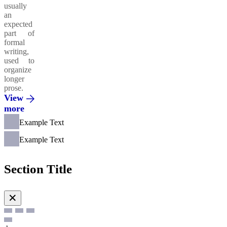
usually
an
expected
part of
formal
writing,
used to
organize
longer
prose.
View
more
Example Text
Example Text
Section Title
✕