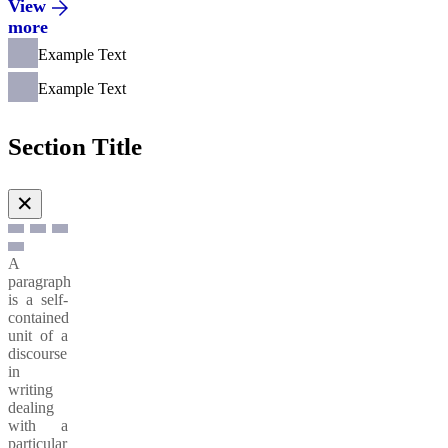
View
more
Example Text
Example Text
Section Title
✕
A
paragraph
is a self-
contained
unit of a
discourse
in
writing
dealing
with a
particular