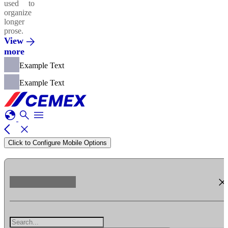
used to
organize
longer
prose.
View
more
Example Text
Example Text
globe
search
menu
arrow_back_ios
close
Click to Configure Mobile Options
clos