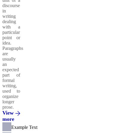
unit of a
discourse
in
writing
dealing
with a
particular
point or
idea.
Paragraphs
are
usually
an
expected
part of
formal
writing,
used to
organize
longer
prose.
View
more
Example Text