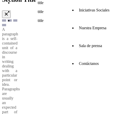
title
Iniciativas Sociales
title
✕
title
Nuestra Empresa
A
paragraph
is a self-
contained
Sala de prensa
unit of a
discourse
in
writing
Contáctanos
dealing
with a
particular
point or
idea.
Paragraphs
are
usually
an
expected
part of